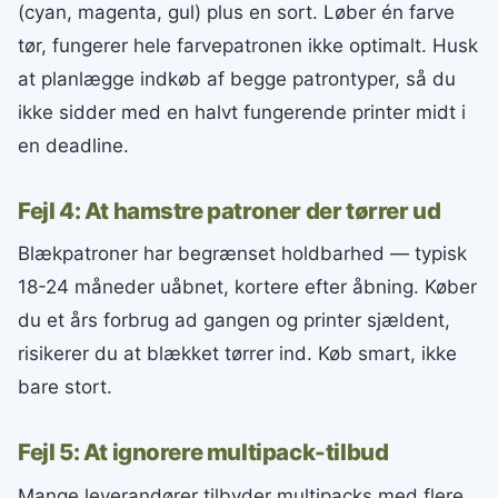
(cyan, magenta, gul) plus en sort. Løber én farve
tør, fungerer hele farvepatronen ikke optimalt. Husk
at planlægge indkøb af begge patrontyper, så du
ikke sidder med en halvt fungerende printer midt i
en deadline.
Fejl 4: At hamstre patroner der tørrer ud
Blækpatroner har begrænset holdbarhed — typisk
18-24 måneder uåbnet, kortere efter åbning. Køber
du et års forbrug ad gangen og printer sjældent,
risikerer du at blækket tørrer ind. Køb smart, ikke
bare stort.
Fejl 5: At ignorere multipack-tilbud
Mange leverandører tilbyder multipacks med flere