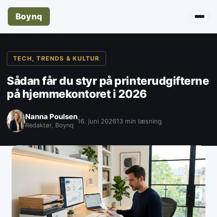
Boynq
TECH, TRENDS & KULTUR
Sådan får du styr på printerudgifterne
på hjemmekontoret i 2026
Nanna Poulsen
16. juni 2026
13 min læsning
Redaktør, Boynq