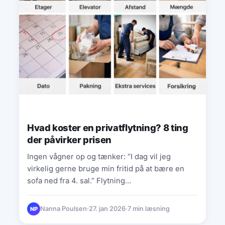
Hvad koster en privatflytning? 8 ting
der påvirker prisen
Ingen vågner op og tænker: “I dag vil jeg
virkelig gerne bruge min fritid på at bære en
sofa ned fra 4. sal.” Flytning…
Nanna Poulsen
·
27. jan 2026
·
7 min læsning
NP