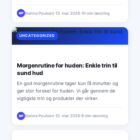
Nanna Poulsen
·
13. mar 2026
·
10 min læsning
NP
UNCATEGORIZED
Morgenrutine for huden: Enkle trin til
sund hud
En god morgenrutine tager kun få minutter og
gør stor forskel for huden. Vi går gennem de
vigtigste trin og produkter der virker.
Nanna Poulsen
·
10. mar 2026
·
8 min læsning
NP
UNCATEGORIZED