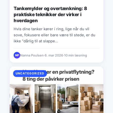
Tankemylder og overtænkning: 8
praktiske teknikker der virker i
hverdagen
Hvis dine tanker kører i ring, lige når du vil
sove, fokusere eller bare være til stede, er du
ikke “dårlig til at slappe…
Nanna Poulsen
·
6. mar 2026
·
10 min læsning
NP
UNCATEGORIZED