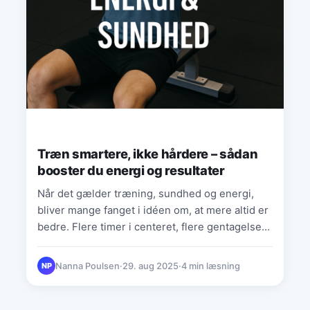
Træn smartere, ikke hårdere – sådan
booster du energi og resultater
Når det gælder træning, sundhed og energi,
bliver mange fanget i idéen om, at mere altid er
bedre. Flere timer i centeret, flere gentagelser,
…
Nanna Poulsen
·
29. aug 2025
·
4 min læsning
NP