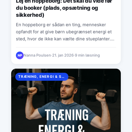
Lej en hoppeborg: Det skal du vide før
du booker (plads, opsætning og
sikkerhed)
En hoppeborg er sådan en ting, mennesker
opfandt for at give børn ubegrænset energi et
sted, hvor de ikke kan vælte dine stueplanter.
Det…
Nanna Poulsen
·
21. jan 2026
·
9 min læsning
NP
TRÆNING, ENERGI & SUNDHED